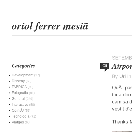
oriol ferrer mesiã
SETEMBR
Airpo
Categories
Off
Development
(27)
By
Uri
i
Disseny
(65)
FABRICA
QuÃ¨ pas
(99)
Fotografia
(91)
toca dorm
General
(249)
camisa de
Interactive
(50)
vestit d’
OpiniÃ³
(53)
Tecnologia
(71)
Thanks 
Viatges
(68)