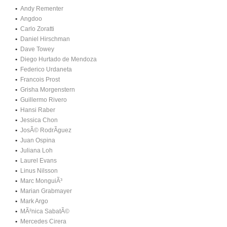
Andy Rementer
Angdoo
Carlo Zoratti
Daniel Hirschman
Dave Towey
Diego Hurtado de Mendoza
Federico Urdaneta
Francois Prost
Grisha Morgenstern
Guillermo Rivero
Hansi Raber
Jessica Chon
JosÃ© RodrÃ­guez
Juan Ospina
Juliana Loh
Laurel Evans
Linus Nilsson
Marc MonguiÃ³
Marian Grabmayer
Mark Argo
MÃ²nica SabatÃ©
Mercedes Cirera