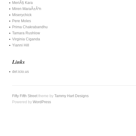
MeriÃ§ Kara
Miren MaraÃ±Ã³n
Miserychick
Pere Moles
Prima Chakrabandhu
Tamara Rushlow
Virginia Ciganda
Yianni Hill
Links
del.icio.us
Fifty Fifth Street
theme by
Tammy Hart Designs
Powered by
WordPress