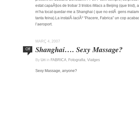
estat capaÃ§os de trobar 3 tristos iMacs a Beijing (que trist),
m’ha tocat quedar-me a Shanghai ( que no estÃ gens malame
tanta feina).La instalÂ·laciÃ³ “Piacere, Fabrica” un cop acab
l’aeroport.
MARÇ 4, 2007
Shanghai…. Sexy Massage?
Off
By
Uri
in
FABRICA
,
Fotografia
,
Viatges
Sexy Massage, anyone?