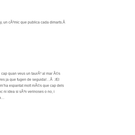
ay, un cÃ²mic que publica cada dimarts.Â
l cap quan veus un taurÃ³ al mar Ã©s
e res ja que fugen de seguida!…Â :/El
, m’ha espantat molt mÃ©s que cap dels
 ni idea si sÃ³n verinoses o no, i
ia…