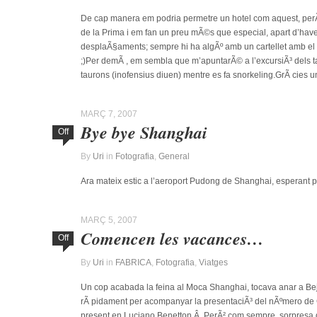
De cap manera em podria permetre un hotel com aquest, perÃ² 
de la Prima i em fan un preu mÃ©s que especial, apart d’have
desplaÃ§aments; sempre hi ha algÃº amb un cartellet amb e
;)Per demÃ , em sembla que m’apuntarÃ© a l’excursiÃ³ dels 
taurons (inofensius diuen) mentre es fa snorkeling.GrÃ cies u
MARÇ 7, 2007
Bye bye Shanghai
Off
By
Uri
in
Fotografia
,
General
Ara mateix estic a l’aeroport Pudong de Shanghai, esperant 
MARÇ 5, 2007
Comencen les vacances…
Off
By
Uri
in
FABRICA
,
Fotografia
,
Viatges
Un cop acabada la feina al Moca Shanghai, tocava anar a Bej
rÃ pidament per acompanyar la presentaciÃ³ del nÃºmero de 
present en Luciano Benetton.Â PerÃ² com sempre, sorpresa d