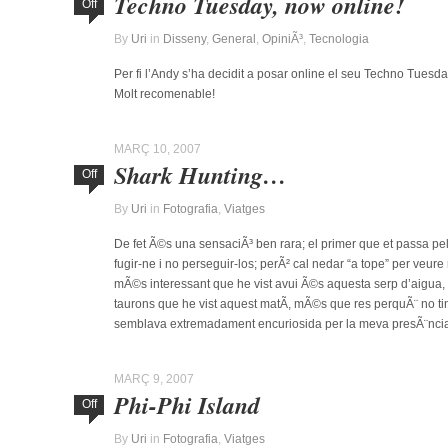
Techno Tuesday, now online!
Off
By
Uri
in
Disseny
,
General
,
OpiniÃ³
,
Tecnologia
Per fi l’Andy s’ha decidit a posar online el seu Techno Tuesd
Molt recomenable!
MARÇ 10, 2007
Shark Hunting…
Off
By
Uri
in
Fotografia
,
Viatges
De fet Ã©s una sensaciÃ³ ben rara; el primer que et passa pe
fugir-ne i no perseguir-los; perÃ² cal nedar “a tope” per veur
mÃ©s interessant que he vist avui Ã©s aquesta serp d’aigua
taurons que he vist aquest matÃ­, mÃ©s que res perquÃ¨ no tinc
semblava extremadament encuriosida per la meva presÃ¨nc
MARÇ 9, 2007
Phi-Phi Island
Off
By
Uri
in
Fotografia
,
Viatges