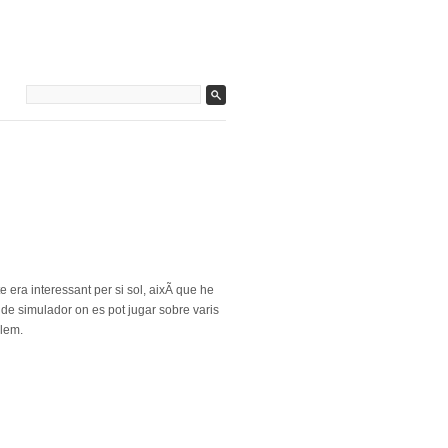
 era interessant per si sol, aixÃ­ que he
de simulador on es pot jugar sobre varis
olem.