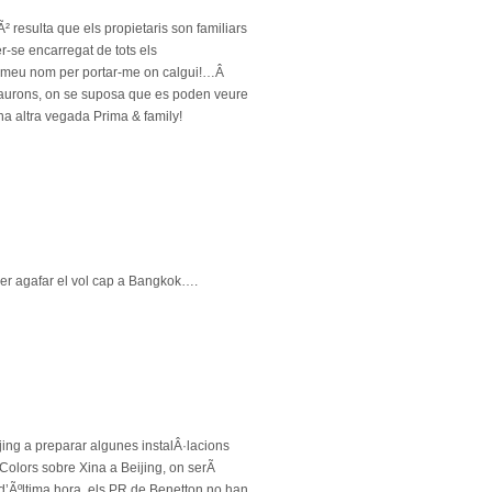
resulta que els propietaris son familiars
r-se encarregat de tots els
l meu nom per portar-me on calgui!…Â
taurons, on se suposa que es poden veure
na altra vegada Prima & family!
per agafar el vol cap a Bangkok….
ing a preparar algunes instalÂ·lacions
Colors sobre Xina a Beijing, on serÃ
’Ãºltima hora, els PR de Benetton no han