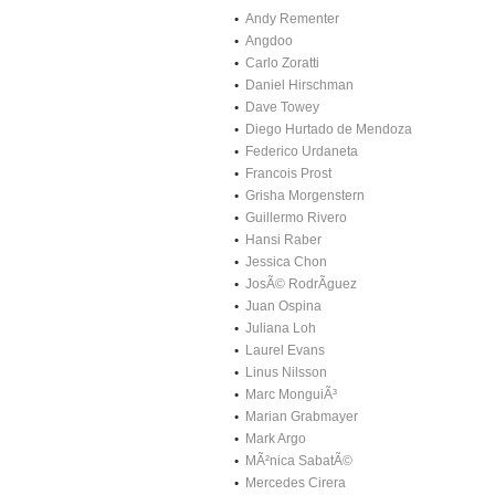
Andy Rementer
Angdoo
Carlo Zoratti
Daniel Hirschman
Dave Towey
Diego Hurtado de Mendoza
Federico Urdaneta
Francois Prost
Grisha Morgenstern
Guillermo Rivero
Hansi Raber
Jessica Chon
JosÃ© RodrÃ­guez
Juan Ospina
Juliana Loh
Laurel Evans
Linus Nilsson
Marc MonguiÃ³
Marian Grabmayer
Mark Argo
MÃ²nica SabatÃ©
Mercedes Cirera