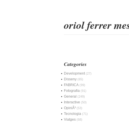
oriol ferrer m
Categories
Development
(27)
Disseny
(65)
FABRICA
(99)
Fotografia
(91)
General
(249)
Interactive
(50)
OpiniÃ³
(53)
Tecnologia
(71)
Viatges
(68)