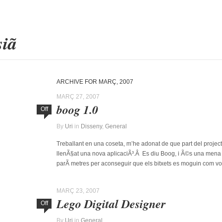
esiã
ARCHIVE FOR MARÇ, 2007
MARÇ 27, 2007
boog 1.0
Off
By
Uri
in
Disseny
,
General
Treballant en una coseta, m’he adonat de que part del projecte
llenÃ§at una nova aplicaciÃ³.Â Es diu Boog, i Ã©s una mena 
parÃ metres per aconseguir que els bitxets es moguin com v
MARÇ 23, 2007
Lego Digital Designer
Off
By
Uri
in
General