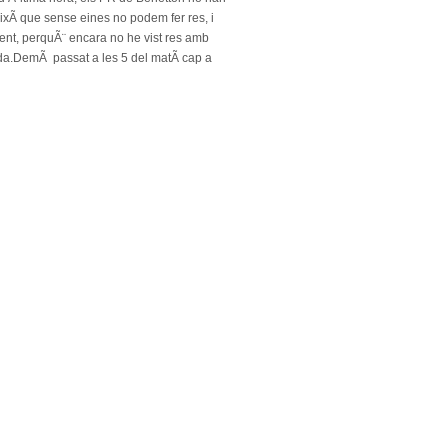
 aixÃ­ que sense eines no podem fer res, i
nt, perquÃ¨ encara no he vist res amb
ada.DemÃ passat a les 5 del matÃ­ cap a