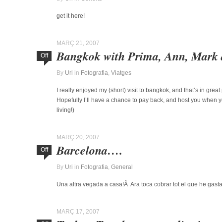
get it here!
MARÇ 21, 2007
Bangkok with Prima, Ann, Mark 
Off
By
Uri
in
Fotografia
,
Viatges
I really enjoyed my (short) visit to bangkok, and that’s in gr
Hopefully I’ll have a chance to pay back, and host you when 
living!)
MARÇ 20, 2007
Barcelona….
Off
By
Uri
in
Fotografia
,
General
Una altra vegada a casa!Â Ara toca cobrar tot el que he g
MARÇ 17, 2007