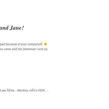
and Jane!
eat part because of your company!Â
you come visit me (wherever I end up
astat per Ã€sia…Mentres, mÃ©s HDR….