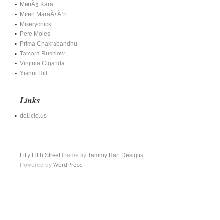
MeriÃ§ Kara
Miren MaraÃ±Ã³n
Miserychick
Pere Moles
Prima Chakrabandhu
Tamara Rushlow
Virginia Ciganda
Yianni Hill
Links
del.icio.us
Fifty Fifth Street
theme by
Tammy Hart Designs
Powered by
WordPress