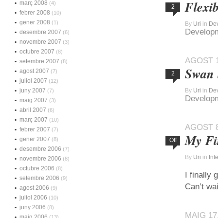
Flexi
març 2008
(4)
2
febrer 2008
(10)
gener 2008
(1)
By
Uri
in
De
Develop
desembre 2007
(6)
novembre 2007
(3)
octubre 2007
(8)
AGOST 1
setembre 2007
(8)
Swan 
agost 2007
(7)
2
juliol 2007
(12)
juny 2007
By
Uri
in
De
(7)
Develop
maig 2007
(3)
abril 2007
(6)
març 2007
(10)
AGOST 8
febrer 2007
(7)
My Fir
gener 2007
(8)
Off
desembre 2006
(7)
By
Uri
in
Int
novembre 2006
(8)
octubre 2006
(8)
I finally
setembre 2006
(9)
Can’t wait
agost 2006
(9)
juliol 2006
(10)
juny 2006
(8)
MAIG 17
maig 2006
(13)