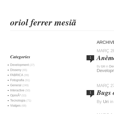
oriol ferrer mesiã
ARCHIV
MARÇ 28
Anèmo
Categories
1
Development
(27)
By
Uri
in
De
Disseny
Develop
(65)
FABRICA
(99)
Fotografia
(91)
MARÇ 27
General
(249)
Bugs 
Interactive
(50)
1
OpiniÃ³
(53)
Tecnologia
(71)
By
Uri
i
Viatges
(68)