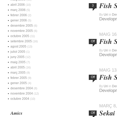
Fish 
abril 2006
(10)
3
març 2006
(5)
By
Uri
in
De
febrer 2006
(2)
Develop
gener 2006
(5)
desembre 2005
(6)
novembre 2005
(6)
MAIG 16
octubre 2005
(11)
Fish 
setembre 2005
Off
(16)
agost 2005
(13)
By
Uri
in
De
juliol 2005
(1)
Develop
juny 2005
(12)
maig 2005
(7)
abril 2005
(16)
MAIG 13
març 2005
(8)
Fish 
Off
febrer 2005
(9)
gener 2005
(4)
By
Uri
in
De
desembre 2004
(8)
Develop
novembre 2004
(12)
octubre 2004
(10)
MARÇ 8,
Sekai
Amics
Off