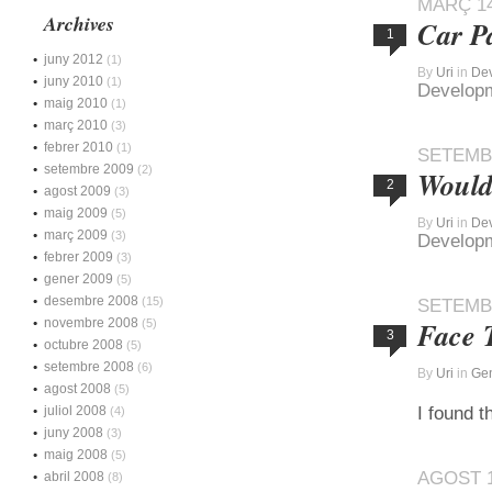
MARÇ 14
Archives
Car P
1
juny 2012
(1)
By
Uri
in
De
juny 2010
(1)
Develop
maig 2010
(1)
març 2010
(3)
febrer 2010
(1)
SETEMBR
setembre 2009
(2)
Wouldn
2
agost 2009
(3)
maig 2009
(5)
By
Uri
in
De
març 2009
(3)
Develop
febrer 2009
(3)
gener 2009
(5)
desembre 2008
(15)
SETEMBR
novembre 2008
Face 
(5)
3
octubre 2008
(5)
setembre 2008
(6)
By
Uri
in
Gen
agost 2008
(5)
juliol 2008
I found t
(4)
juny 2008
(3)
maig 2008
(5)
AGOST 1
abril 2008
(8)