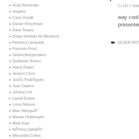
Andy Rementer
By
Uri
in
Int
Angdoo
way cool
Carlo Zoratti
Daniel Hirschman
presente
Dave Towey
Diego Hurtado de Mendoza
Federico Urdaneta
OLDER ENT
Francois Prost
Grisha Morgenstern
Guillermo Rivero
Hansi Raber
Jessica Chon
JosÃ© RodrÃ­guez
Juan Ospina
Juliana Loh
Laurel Evans
Linus Nilsson
Marc MonguiÃ³
Marian Grabmayer
Mark Argo
MÃ²nica SabatÃ©
Mercedes Cirera