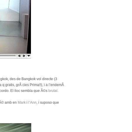
ngkok, des de Bangkok vol directe (3
 q gratis, grÃ cies Prima!!), i a l’endemÃ
recordo. El lloc sembla que Ã©s
brutal
.
arÃ© amb en
Mark
i
l’Ann
, i suposo que