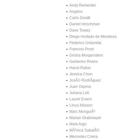
Andy Rementer
Angdoo
Carlo Zoratti
Daniel Hirschman
Dave Towey
Diego Hurtado de Mendoza
Federico Urdaneta
Francois Prost
Grisha Morgenstern
Guillermo Rivero
Hansi Raber
Jessica Chon
JosÃ© RodrÃ­guez
Juan Ospina
Juliana Loh
Laurel Evans
Linus Nilsson
Marc MonguiÃ³
Marian Grabmayer
Mark Argo
MÃ²nica SabatÃ©
Mercedes Cirera