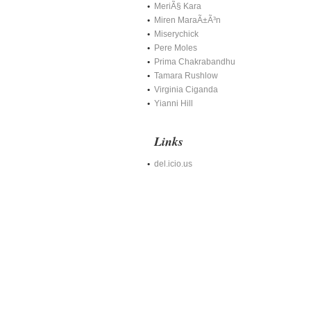
MeriÃ§ Kara
Miren MaraÃ±Ã³n
Miserychick
Pere Moles
Prima Chakrabandhu
Tamara Rushlow
Virginia Ciganda
Yianni Hill
Links
del.icio.us