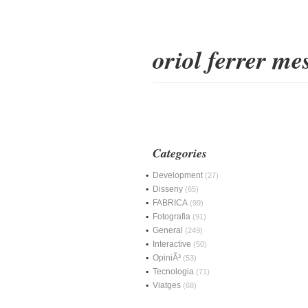
oriol ferrer m
Categories
Development
(27)
Disseny
(65)
FABRICA
(99)
Fotografia
(91)
General
(249)
Interactive
(50)
OpiniÃ³
(53)
Tecnologia
(71)
Viatges
(68)