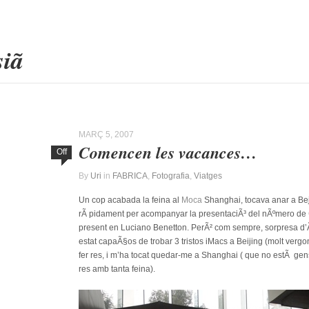
esiã
MARÇ 5, 2007
Comencen les vacances…
Off
By
Uri
in
FABRICA
,
Fotografia
,
Viatges
Un cop acabada la feina al
Moca
Shanghai, tocava anar a Bej
rÃ pidament per acompanyar la presentaciÃ³ del nÃºmero de
present en Luciano Benetton. PerÃ² com sempre, sorpresa d’Ã
estat capaÃ§os de trobar 3 tristos iMacs a Beijing (molt verg
fer res, i m’ha tocat quedar-me a Shanghai ( que no estÃ ge
res amb tanta feina).