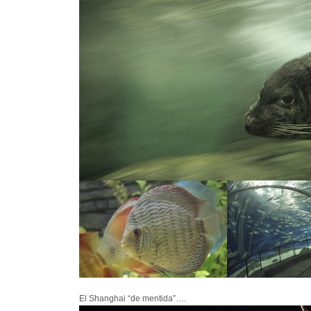
El Shanghai “de mentida”….