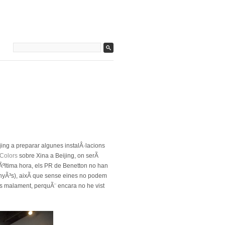
ing a preparar algunes instalÂ·lacions
Colors
sobre Xina a Beijing, on serÃ
ºltima hora, els PR de Benetton no han
onyÃ³s), aixÃ­ que sense eines no podem
ns malament, perquÃ¨ encara no he vist