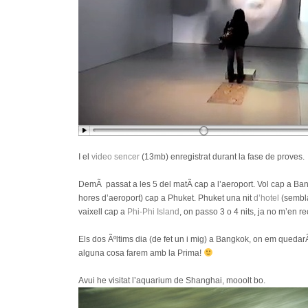
I el
video sencer
(13mb) enregistrat durant la fase de proves.
DemÃ passat a les 5 del matÃ­ cap a l’aeroport. Vol cap a Ba
hores d’aeroport) cap a Phuket. Phuket una nit
d’hotel
(sembla
vaixell cap a
Phi-Phi Island
, on passo 3 o 4 nits, ja no m’en 
Els dos Ãºltims dia (de fet un i mig) a Bangkok, on em qued
alguna cosa farem amb la Prima!
Avui he visitat l’aquarium de Shanghai, mooolt bo.