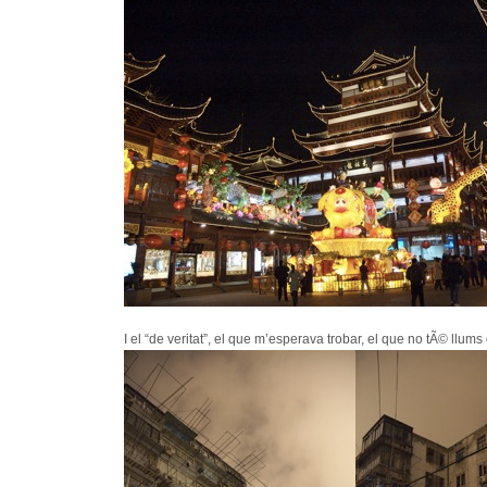
I el “de veritat”, el que m’esperava trobar, el que no tÃ© llums