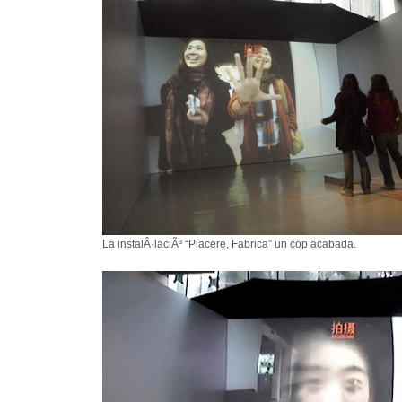
La instalÂ·laciÃ³ “Piacere, Fabrica” un cop acabada.