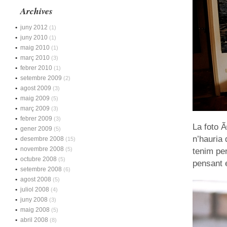
Archives
juny 2012
(1)
juny 2010
(1)
maig 2010
(1)
març 2010
(3)
febrer 2010
(1)
setembre 2009
(2)
agost 2009
(3)
maig 2009
(5)
març 2009
(3)
febrer 2009
(3)
La foto Ã
gener 2009
(5)
n’hauria 
desembre 2008
(15)
novembre 2008
(5)
tenim pe
octubre 2008
(5)
pensant 
setembre 2008
(6)
agost 2008
(5)
juliol 2008
(4)
juny 2008
(3)
maig 2008
(5)
abril 2008
(8)