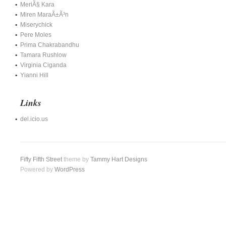
MeriÃ§ Kara
Miren MaraÃ±Ã³n
Miserychick
Pere Moles
Prima Chakrabandhu
Tamara Rushlow
Virginia Ciganda
Yianni Hill
Links
del.icio.us
Fifty Fifth Street
theme by
Tammy Hart Designs
Powered by
WordPress