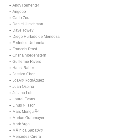
Andy Rementer
Angdoo
Carlo Zoratti
Daniel Hirschman
Dave Towey
Diego Hurtado de Mendoza
Federico Urdaneta
Francois Prost
Grisha Morgenstern
Guillermo Rivero
Hansi Raber
Jessica Chon
JosÃ© RodrÃ­guez
Juan Ospina
Juliana Loh
Laurel Evans
Linus Nilsson
Marc MonguiÃ³
Marian Grabmayer
Mark Argo
MÃ²nica SabatÃ©
Mercedes Cirera