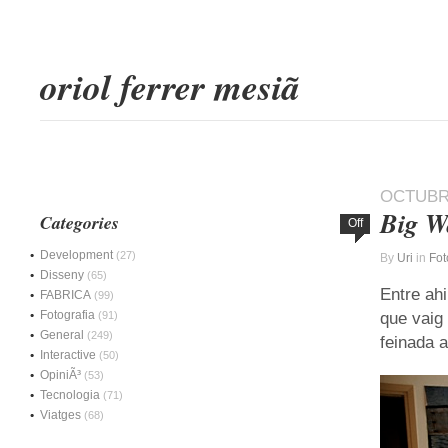
oriol ferrer mesiã
OCTUBRE
Big Wa
Categories
Off
Development
(27)
By
Uri
in
Fot
Disseny
(65)
Entre ahi
FABRICA
(99)
Fotografia
(91)
que vaig
General
(249)
feinada a
Interactive
(50)
OpiniÃ³
(53)
Tecnologia
(71)
Viatges
(68)