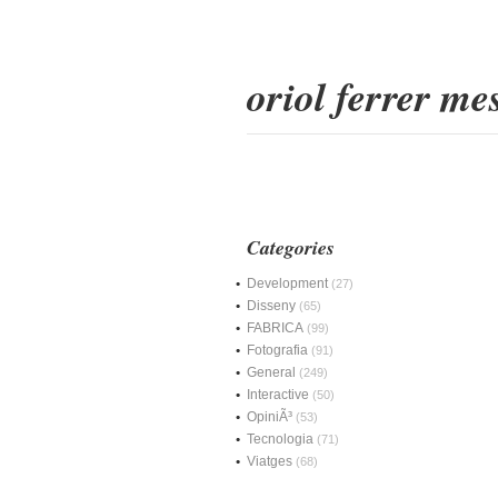
oriol ferrer m
Categories
Development
(27)
Disseny
(65)
FABRICA
(99)
Fotografia
(91)
General
(249)
Interactive
(50)
OpiniÃ³
(53)
Tecnologia
(71)
Viatges
(68)