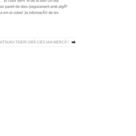
 El color serÃ el de la foto! Un dia
 un parell de dies (segurament amb algÃº
 ja em el cotxe! Ja informarÃ© de les
ITSUKA TIGER! GRÃ CIES IAIA MERCÃ¨!