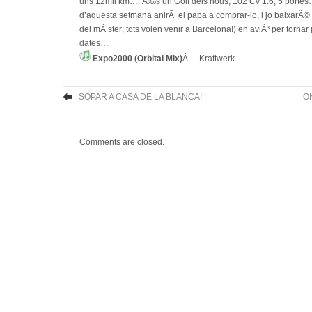
uns 12mil km…. Ã‰s un Golf dels nous, 102 Cv 1.6, 5 portes….
d’aquesta setmana anirÃ el papa a comprar-lo, i jo baixarÃ©
del mÃ ster; tots volen venir a Barcelona!) en aviÃ³ per tornar
dates…
Expo2000 (Orbital Mix)
Â – Kraftwerk
SOPAR A CASA DE LA BLANCA!
ON
Comments are closed.