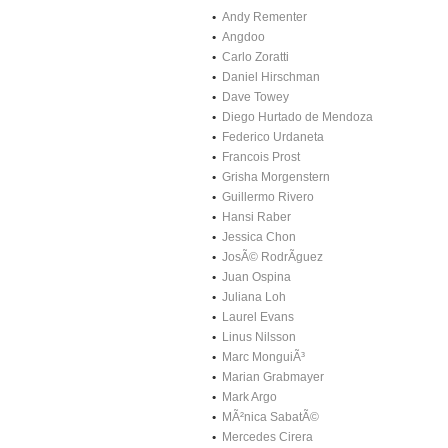
Andy Rementer
Angdoo
Carlo Zoratti
Daniel Hirschman
Dave Towey
Diego Hurtado de Mendoza
Federico Urdaneta
Francois Prost
Grisha Morgenstern
Guillermo Rivero
Hansi Raber
Jessica Chon
JosÃ© RodrÃ­guez
Juan Ospina
Juliana Loh
Laurel Evans
Linus Nilsson
Marc MonguiÃ³
Marian Grabmayer
Mark Argo
MÃ²nica SabatÃ©
Mercedes Cirera