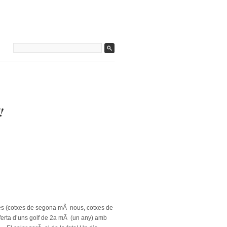
!
es (cotxes de segona mÃ nous, cotxes de
oferta d’uns golf de 2a mÃ (un any) amb