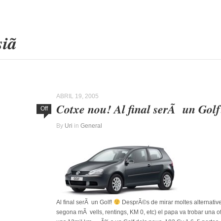
esiã
ABRIL 19, 2005
Cotxe nou! Al final serÃ un Golf
Off
By
Uri
in
General
Al final serÃ un Golf!
DesprÃ©s de mirar moltes alternativ
segona mÃ vells, rentings, KM 0, etc) el papa va trobar una 