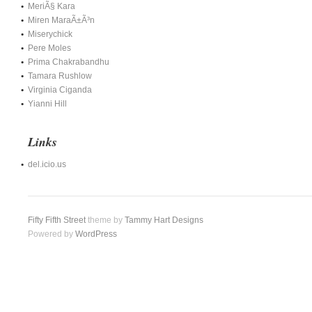
MeriÃ§ Kara
Miren MaraÃ±Ã³n
Miserychick
Pere Moles
Prima Chakrabandhu
Tamara Rushlow
Virginia Ciganda
Yianni Hill
Links
del.icio.us
Fifty Fifth Street
theme by
Tammy Hart Designs
Powered by
WordPress