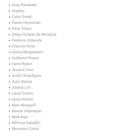
Andy Rementer
Angdoo
Carlo Zoratti
Daniel Hirschman
Dave Towey
Diego Hurtado de Mendoza
Federico Urdaneta
Francois Prost
Grisha Morgenstern
Guillermo Rivero
Hansi Raber
Jessica Chon
JosÃ© RodrÃ­guez
Juan Ospina
Juliana Loh
Laurel Evans
Linus Nilsson
Marc MonguiÃ³
Marian Grabmayer
Mark Argo
MÃ²nica SabatÃ©
Mercedes Cirera