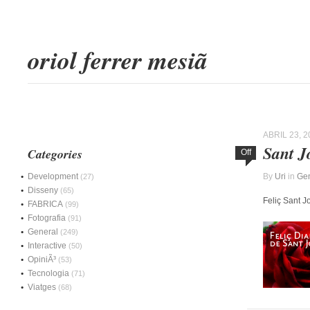
oriol ferrer mesiã
ABRIL 23, 2
Sant J
Categories
Off
Development
By
Uri
in
Gen
(27)
Disseny
(65)
Feliç Sant J
FABRICA
(99)
Fotografia
(91)
General
(249)
Interactive
(50)
OpiniÃ³
(53)
Tecnologia
(71)
Viatges
(68)