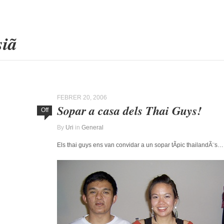
esiã
FEBRER 20, 2006
Sopar a casa dels Thai Guys!
Off
By
Uri
in
General
Els thai guys ens van convidar a un sopar tÃ­pic thailandÃ¨s