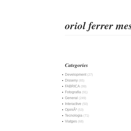
oriol ferrer m
Categories
Development
(27)
Disseny
(65)
FABRICA
(99)
Fotografia
(91)
General
(249)
Interactive
(50)
OpiniÃ³
(53)
Tecnologia
(71)
Viatges
(68)