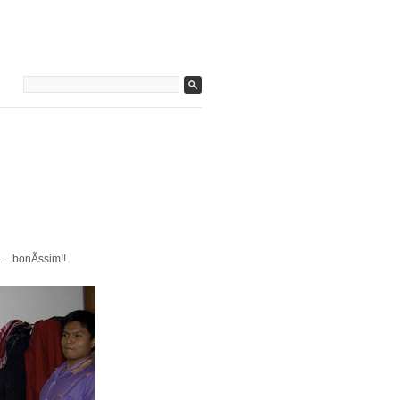
…… bonÃ­ssim!!