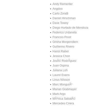
Andy Rementer
Angdoo
Carlo Zoratti
Daniel Hirschman
Dave Towey
Diego Hurtado de Mendoza
Federico Urdaneta
Francois Prost
Grisha Morgenstern
Guillermo Rivero
Hansi Raber
Jessica Chon
JosÃ© RodrÃ­guez
Juan Ospina
Juliana Loh
Laurel Evans
Linus Nilsson
Marc MonguiÃ³
Marian Grabmayer
Mark Argo
MÃ²nica SabatÃ©
Mercedes Cirera