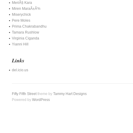
MeriÃ§ Kara
Miren MaraÃ±Ã³n
Miserychick
Pere Moles
Prima Chakrabandhu
Tamara Rushlow
Virginia Ciganda
Yianni Hill
Links
del.icio.us
Fifty Fifth Street
theme by
Tammy Hart Designs
Powered by
WordPress