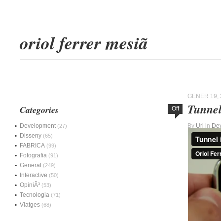
oriol ferrer mesiã
GENER 19, 
Tunnel
Categories
Off
Development
By
Uri
in
De
(27)
Disseny
(65)
FABRICA
(99)
Fotografia
(91)
General
(249)
Interactive
(50)
OpiniÃ³
(53)
Tecnologia
(71)
Viatges
(68)