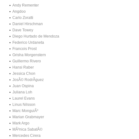
Andy Rementer
Angdoo
Carlo Zoratti
Daniel Hirschman
Dave Towey
Diego Hurtado de Mendoza
Federico Urdaneta
Francois Prost
Grisha Morgenstern
Guillermo Rivero
Hansi Raber
Jessica Chon
JosÃ© RodrÃ­guez
Juan Ospina
Juliana Loh
Laurel Evans
Linus Nilsson
Marc MonguiÃ³
Marian Grabmayer
Mark Argo
MÃ²nica SabatÃ©
Mercedes Cirera