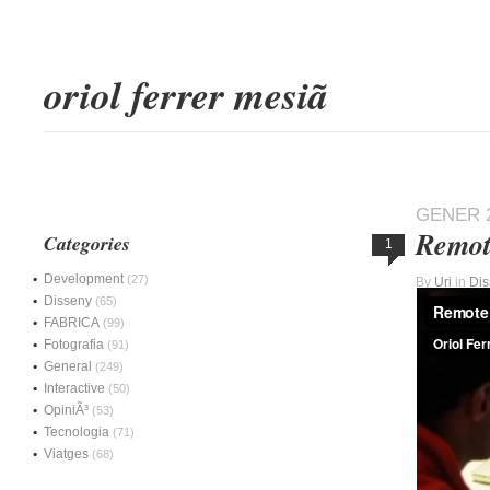
oriol ferrer mesiã
GENER 2
Remote
Categories
1
Development
(27)
By
Uri
in
Dis
Disseny
(65)
FABRICA
(99)
Fotografia
(91)
General
(249)
Interactive
(50)
OpiniÃ³
(53)
Tecnologia
(71)
Viatges
(68)