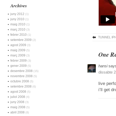
Archives
juny 2012
(1)
juny 2010
(1)
maig 2010
(1)
març 2010
(3)
febrer 2010
(1)
TUNNEL IP
setembre 2009
(2)
agost 2009
(3)
maig 2009
(5)
One Re
març 2009
(3)
febrer 2009
(3)
hansi
says
gener 2009
(5)
desembre 2008
(15)
dissabte 2
novembre 2008
(5)
octubre 2008
(5)
live per
setembre 2008
(6)
i’ll get
agost 2008
(5)
juliol 2008
(4)
juny 2008
(3)
maig 2008
(5)
abril 2008
(8)