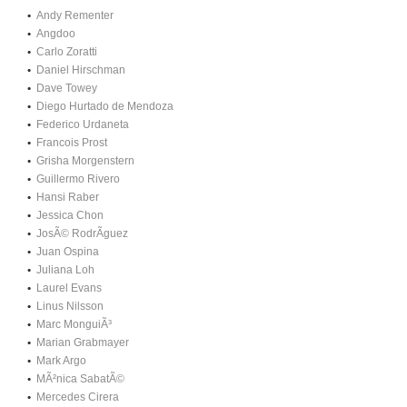
Andy Rementer
Angdoo
Carlo Zoratti
Daniel Hirschman
Dave Towey
Diego Hurtado de Mendoza
Federico Urdaneta
Francois Prost
Grisha Morgenstern
Guillermo Rivero
Hansi Raber
Jessica Chon
JosÃ© RodrÃ­guez
Juan Ospina
Juliana Loh
Laurel Evans
Linus Nilsson
Marc MonguiÃ³
Marian Grabmayer
Mark Argo
MÃ²nica SabatÃ©
Mercedes Cirera