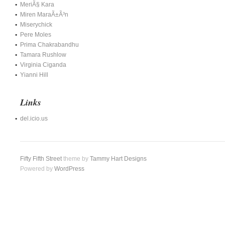
MeriÃ§ Kara
Miren MaraÃ±Ã³n
Miserychick
Pere Moles
Prima Chakrabandhu
Tamara Rushlow
Virginia Ciganda
Yianni Hill
Links
del.icio.us
Fifty Fifth Street
theme by
Tammy Hart Designs
Powered by
WordPress